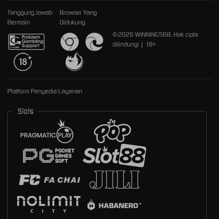
Tanggung Jawab
Browser Yang
Bermain
Didukung
©2026 WINNING568. Hak cipta
dilindungi | 18+
Platform Penyedia Layanan
Slots