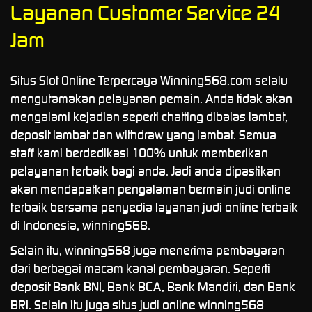
Layanan Customer Service 24
Jam
Situs Slot Online Terpercaya Winning568.com selalu
mengutamakan pelayanan pemain. Anda tidak akan
mengalami kejadian seperti chatting dibalas lambat,
deposit lambat dan withdraw yang lambat. Semua
staff kami berdedikasi 100% untuk memberikan
pelayanan terbaik bagi anda. Jadi anda dipastikan
akan mendapatkan pengalaman bermain judi online
terbaik bersama penyedia layanan judi online terbaik
di Indonesia, winning568.
Selain itu, winning568 juga menerima pembayaran
dari berbagai macam kanal pembayaran. Seperti
deposit Bank BNI, Bank BCA, Bank Mandiri, dan Bank
BRI. Selain itu juga situs judi online winning568