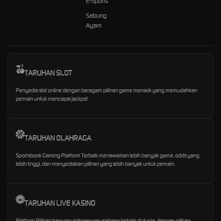
E-Sports
Sabung
Ayam
TARUHAN SLOT
Penyedia slot online dengan beragam pilihan game menarik yang memudahkan
pemain untuk mencapai jackpot
TARUHAN OLAHRAGA
Sportsbook Gaming Platform Terbaik menawarkan lebih banyak game, odds yang
lebih tinggi, dan menyediakan pilihan yang lebih banyak untuk pemain.
TARUHAN LIVE KASINO
Platform Pilihan bagi perusahaan-perusahaan terbaik di dunia, dengan pilihan