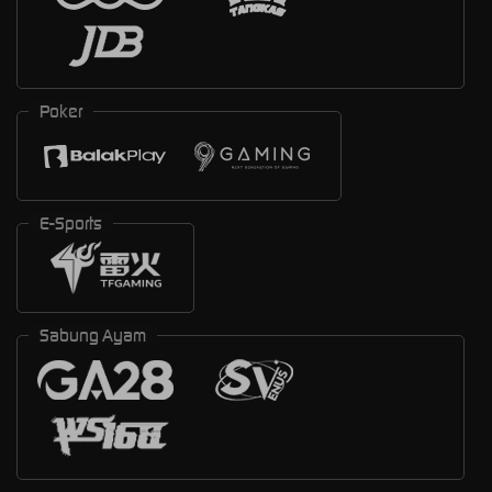
Poker
E-Sports
Sabung Ayam