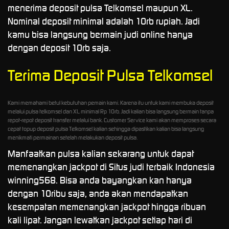
menerima deposit pulsa Telkomsel maupun XL.
Nominal deposit minimal adalah 10rb rupiah. Jadi
kamu bisa langsung bermain judi online hanya
dengan deposit 10rb saja.
Terima Deposit Pulsa
Telkomsel
Kami memahami betul kebutuhan pemain kami. Karena itu untuk kami membuka deposit
melalui pulsa telkomsel dan XL minimal Rp 10rb. Jadi kalian bisa langsung bermain tanpa
repot-repot deposit transfer melalui bank. Customer Service kami akan memproses secara
cepat topup deposit pulsa Telkomsel kalian sehingga dipastikan kalian bisa langsung
menikmati permainan setelah melakukan deposit pulsa.
Manfaatkan pulsa kalian sekarang untuk dapat
memenangkan jackpot di Situs judi terbaik Indonesia
winning568. Bisa anda bayangkan kan hanya
dengan 10ribu saja, anda akan mendapatkan
kesempatan memenangkan jackpot hingga ribuan
kali lipat. Jangan lewatkan jackpot setiap hari di