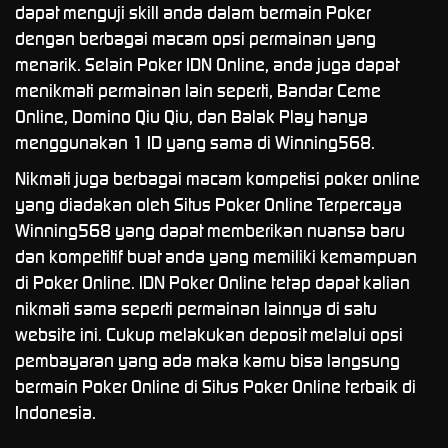
dapat menguji skill anda dalam bermain Poker
dengan berbagai macam opsi permainan yang
menarik. Selain Poker IDN Online, anda juga dapat
menikmati permainan lain seperti, Bandar Ceme
Online, Domino Qiu Qiu, dan Balak Play hanya
menggunakan 1 ID yang sama di Winning568.
Nikmati juga berbagai macam kompetisi poker online
yang diadakan oleh
Situs Poker Online Terpercaya
Winning568 yang dapat memberikan nuansa baru
dan kompetitif buat anda yang memiliki kemampuan
di Poker Online. IDN Poker Online tetap dapat kalian
nikmati sama seperti permainan lainnya di satu
website ini. Cukup melakukan deposit melalui opsi
pembayaran yang ada maka kamu bisa langsung
bermain Poker Online di Situs Poker Online terbaik di
Indonesia.