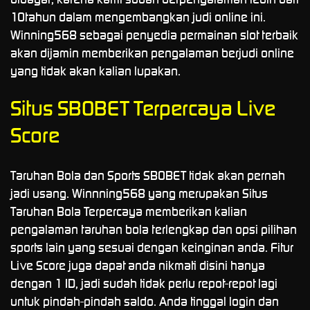
10tahun dalam mengembangkan judi online ini.
Winning568 sebagai penyedia permainan slot terbaik
akan dijamin memberikan pengalaman berjudi online
yang tidak akan kalian lupakan.
Situs SBOBET Terpercaya Live
Score
Taruhan Bola dan Sports SBOBET tidak akan pernah
jadi usang. Winnning568 yang merupakan Situs
Taruhan Bola Terpercaya memberikan kalian
pengalaman taruhan bola terlengkap dan opsi pilihan
sports lain yang sesuai dengan keinginan anda. Fitur
Live Score juga dapat anda nikmati disini hanya
dengan 1 ID, jadi sudah tidak perlu repot-repot lagi
untuk pindah-pindah saldo. Anda tinggal login dan