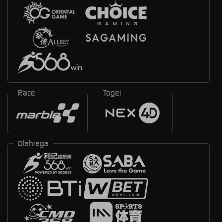
Race
Togel
Olahraga