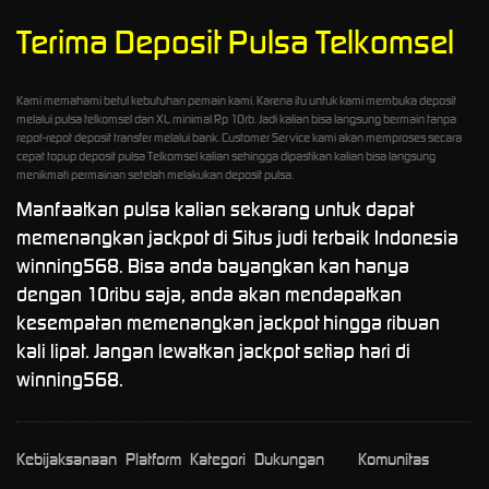
Terima Deposit Pulsa
Telkomsel
Kami memahami betul kebutuhan pemain kami. Karena itu untuk kami membuka deposit
melalui pulsa telkomsel dan XL minimal Rp 10rb. Jadi kalian bisa langsung bermain tanpa
repot-repot deposit transfer melalui bank. Customer Service kami akan memproses secara
cepat topup deposit pulsa Telkomsel kalian sehingga dipastikan kalian bisa langsung
menikmati permainan setelah melakukan deposit pulsa.
Manfaatkan pulsa kalian sekarang untuk dapat
memenangkan jackpot di Situs judi terbaik Indonesia
winning568. Bisa anda bayangkan kan hanya
dengan 10ribu saja, anda akan mendapatkan
kesempatan memenangkan jackpot hingga ribuan
kali lipat. Jangan lewatkan jackpot setiap hari di
winning568.
Kebijaksanaan
Platform
Kategori
Dukungan
Komunitas