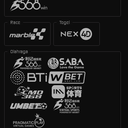
Race
Togel
Olahraga