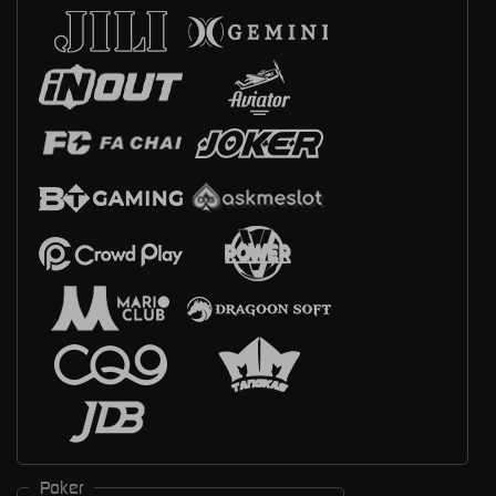
Poker