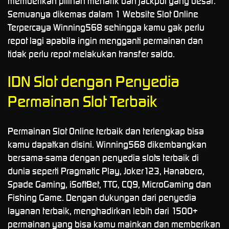
memberikan pilihan menarik dan jackpot yang besar.
Semuanya dikemas dalam 1 Website Slot Online
Terpercaya Winning568 sehingga kamu gak perlu
repot lagi apabila ingin mengganti permainan dan
tidak perlu repot melakukan transfer saldo.
IDN Slot dengan Penyedia
Permainan Slot Terbaik
Permainan
Slot Online terbaik
dan terlengkap bisa
kamu dapatkan disini. Winning568 dikembangkan
bersama-sama dengan penyedia slots terbaik di
dunia seperti Pragmatic Play, Joker123, Hanabero,
Spade Gaming, iSoftBet, TTG, CQ9, MicroGaming dan
Fishing Game. Dengan dukungan dari penyedia
layanan terbaik, menghadirkan lebih dari 1500+
permainan yang bisa kamu mainkan dan memberikan