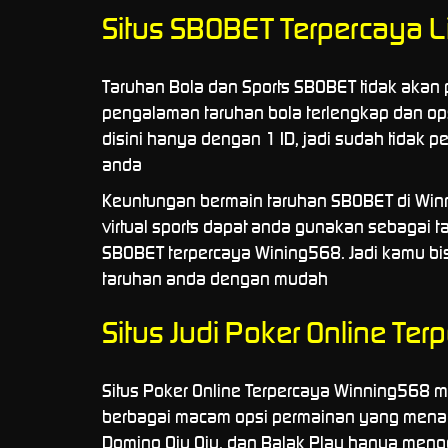
Situs SBOBET Terpercaya L
Taruhan Bola dan Sports SBOBET tidak akan
pengalaman taruhan bola terlengkap dan opsi
disini hanya dengan 1 ID, jadi sudah tidak p
anda
Keuntungan bermain taruhan SBOBET di Winn
virtual sports dapat anda gunakan sebagai 
SBOBET terpercaya Wining568. Jadi kamu bi
taruhan anda dengan mudah
Situs Judi Poker Online Ter
Situs Poker Online Terpercaya Winning568 
berbagai macam opsi permainan yang menarik
Domino Qiu Qiu, dan Balak Play hanya men