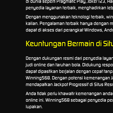
di dunia seperti Pragmatic Play, Joker123, 
penyedia layanan terbaik, menghadirkan le
Dengan menggunakan teknologi terbaik, winn
kalian. Pengalaman terbaik hanya dengan me
dapat di akses dari perangkat Windows, Andro
Keuntungan Bermain di Situ
Dengan dukungan resmi dari penyedia layan
judi online dan taruhan bola. Didukung respon
dapat dipastikan berjalan dengan cepat tanpa
Winning568. Dengan potensi kemenangan Ja
mendapatkan Jackpot Progressif di Situs Res
Anda tidak perlu khawatir kemenangan anda
online ini. Winning568 sebagai penyedia pe
lupakan.