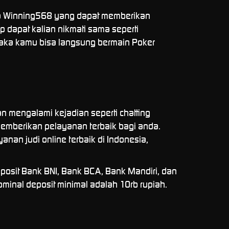
a
Winning568 yang dapat memberikan
p dapat kalian nikmati sama seperti
maka kamu bisa langsung bermain Poker
 mengalami kejadian seperti chatting
memberikan pelayanan terbaik bagi anda.
nan judi online terbaik di Indonesia,
posit Bank BNI, Bank BCA, Bank Mandiri, dan
ominal deposit minimal adalah 10rb rupiah.