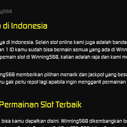
ning568
a di Indonesia
aya
di Indonesia. Selain slot online kami juga adalah bandar
n 1 ID kamu sudah bisa bermain semua yang ada di Winni
pemain slot di Winning568, kalian adalah raja dan kami m
ning568 memberikan pilihan menarik dan jackpot yang bes
gak perlu repot lagi apabila ingin mengganti permainan d
Permainan Slot Terbaik
 bisa kamu dapatkan disini. Winning568 dikembangkan b