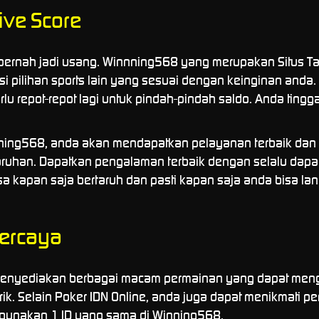
ive Score
 pernah jadi usang. Winnning568 yang merupakan Situs T
 pilihan sports lain yang sesuai dengan keinginan anda. F
erlu repot-repot lagi untuk pindah-pindah saldo. Anda ting
ing568, anda akan mendapatkan pelayanan terbaik dan d
taruhan. Dapatkan pengalaman terbaik dengan selalu dapa
sa kapan saja bertaruh dan pasti kapan saja anda bisa 
percaya
menyediakan berbagai macam permainan yang dapat mengu
. Selain Poker IDN Online, anda juga dapat menikmati per
ggunakan 1 ID yang sama di Winning568.