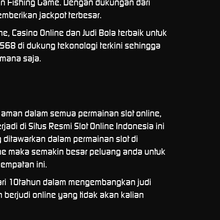
 dan Fishing Game. Dengan dukungan dari
mberikan jackpot terbesar.
 Casino Online dan Judi Bola terbaik untuk
568 di dukung tekonologi terkini sehingga
imana saja.
 aman dalam semua permainan slot online,
adi di Situs Resmi Slot Online Indonesia ini
g ditawarkan dalam permainan slot di
ne maka semakin besar peluang anda untuk
empatan ini.
dari 10tahun dalam mengembangkan judi
berjudi online yang tidak akan kalian