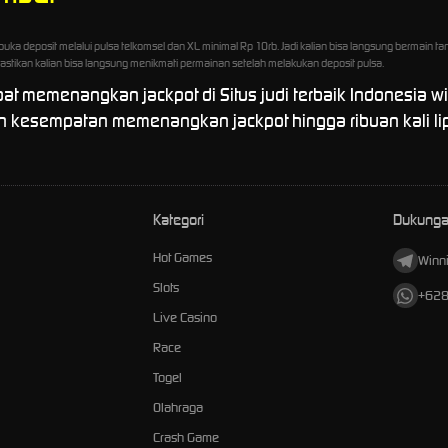
deposit melalui pulsa telkomsel dan XL minimal Rp 10rb. Jadi kalian bisa langsung bermain tanp
astikan kalian bisa langsung menikmati permainan setelah melakukan deposit pulsa.
pat memenangkan jackpot di Situs judi terbaik Indonesia
kesempatan memenangkan jackpot hingga ribuan kali lipat
Kategori
Dukung
Hot Games
Winn
Slots
+62
Live Casino
Race
Togel
Olahraga
Crash Game