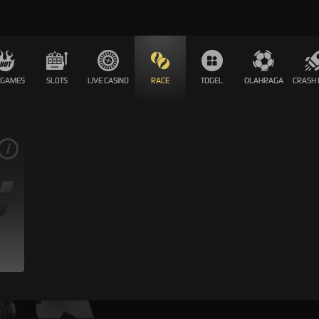
 GAMES
SLOTS
LIVE CASINO
RACE
TOGEL
OLAHRAGA
CRASH
i