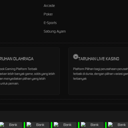
Arcade
Poker
E-Sports
Sabung Ayam
RUHAN OLAHRAGA
TARUHAN LIVE KASINO
ook Gaming Platform Terbaik
Platform Pilihan bagi perusahaan-perusa
kan lebih banyak game, odds yang lebih
terbaik di dunia, dengan pilihan variasi g
 dan menyediakan pilihan yang lebih
terbanyak
untuk pemain.