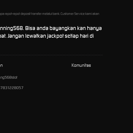
a repot-repot deposit transfer melalui bank. Customer Service kami akan
 winning568. Bisa anda bayangkan kan hanya
. Jangan lewatkan jackpot setiap hari di
an
Komunitas
ing568slot
87831228057