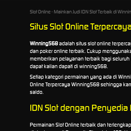
Slot Online - Mainkan Judi IDN Slot Terbaik di Win
Situs Slot Online Terpercay
Winning568
adalah situs
slot online terperc
dan poker online terbaik. Cukup menggunaka
memberikan pelayanan terbaik bagi seluruh 
dapat kalian dapati di winning568.
Setiap kategori permainan yang ada di Win
Online Terpercaya Winning568 sehingga kamu 
saldo.
IDN Slot dengan Penyedia 
Permainan
Slot Online terbaik
dan terlengkap