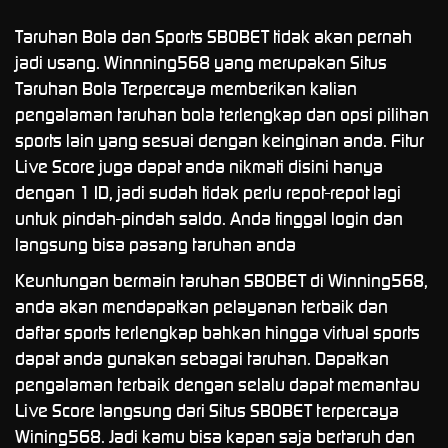
Taruhan Bola dan Sports SBOBET tidak akan pernah
jadi usang. Winnning568 yang merupakan Situs
Taruhan Bola Terpercaya memberikan kalian
pengalaman taruhan bola terlengkap dan opsi pilihan
sports lain yang sesuai dengan keinginan anda. Fitur
Live Score juga dapat anda nikmati disini hanya
dengan 1 ID, jadi sudah tidak perlu repot-repot lagi
untuk pindah-pindah saldo. Anda tinggal login dan
langsung bisa pasang taruhan anda
Keuntungan bermain taruhan SBOBET di Winning568,
anda akan mendapatkan pelayanan terbaik dan
daftar sports terlengkap bahkan hingga virtual sports
dapat anda gunakan sebagai taruhan. Dapatkan
pengalaman terbaik dengan selalu dapat memantau
Live Score langsung dari Situs SBOBET terpercaya
Wining568. Jadi kamu bisa kapan saja bertaruh dan