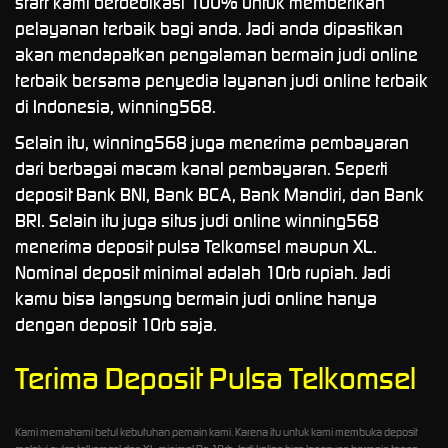
staff kami berdedikasi 100% untuk memberikan
pelayanan terbaik bagi anda. Jadi anda dipastikan
akan mendapatkan pengalaman bermain judi online
terbaik bersama penyedia layanan judi online terbaik
di Indonesia, winning568.
Selain itu, winning568 juga menerima pembayaran
dari berbagai macam kanal pembayaran. Seperti
deposit Bank BNI, Bank BCA, Bank Mandiri, dan Bank
BRI. Selain itu juga situs judi online winning568
menerima deposit pulsa Telkomsel maupun XL.
Nominal deposit minimal adalah 10rb rupiah. Jadi
kamu bisa langsung bermain judi online hanya
dengan deposit 10rb saja.
Terima Deposit Pulsa
Telkomsel
Kami memahami betul kebutuhan pemain kami. Karena itu untuk kami membuka deposit