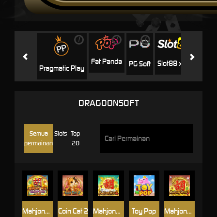
i
i
i
i
i
Facha
Fat Panda
Slot88 x PP
PG Soft
Pragmatic Play
DRAGOONSOFT
Semua
Slots
Top
permainan
20
Mahjong Win
Coin Cat 2
Mahjong Win 2
Toy Pop
Mahjong Win 3