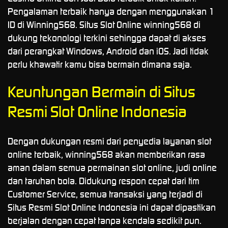
Pengalaman terbaik hanya dengan menggunakan 1
ID di Winning568. Situs Slot Online winning568 di
dukung tekonologi terkini sehingga dapat di akses
dari perangkat Windows, Android dan iOS. Jadi tidak
perlu khawatir kamu bisa bermain dimana saja.
Keuntungan Bermain di Situs
Resmi Slot Online Indonesia
Dengan dukungan resmi dari penyedia layanan slot
online terbaik, winning568 akan memberikan rasa
aman dalam semua permainan slot online, judi online
dan taruhan bola. Didukung respon cepat dari tim
Customer Service, semua transaksi yang terjadi di
Situs Resmi Slot Online Indonesia ini dapat dipastikan
berjalan dengan cepat tanpa kendala sedikit pun.