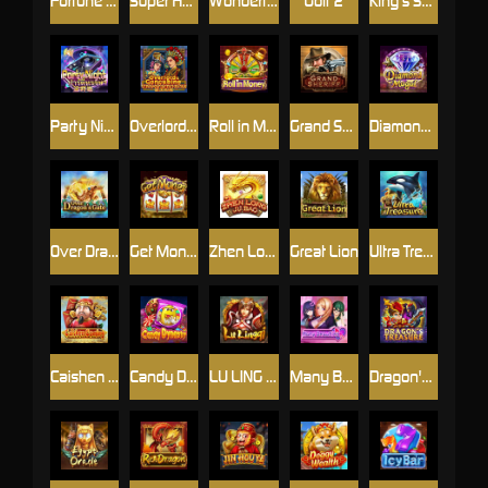
Fortune Twins
Super Hoo Hey How
Wonderful Christmas
Golf 2
King's Sword
Party Night
Overlord & Concubine
Roll in Money
Grand Sheriff
Diamond Mogul
Over Dragon's Gate
Get Money
Zhen Long Ju Bao
Great Lion
Ultra Treasure
Caishen Coming
Candy Dynasty
LU LING QI
Many Beauties
Dragon's Treasure