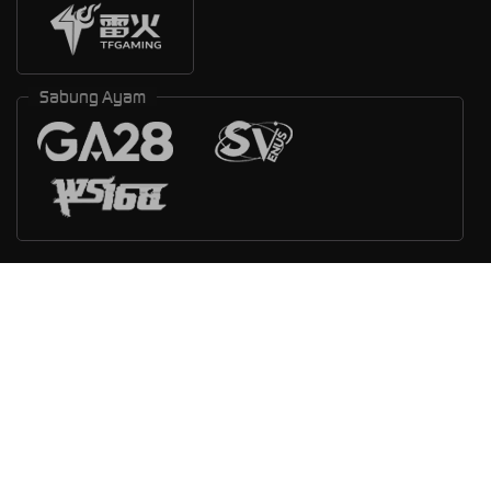
Sabung Ayam