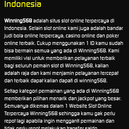
Indonesia
Winning568
adalah situs
slot online terpercaya
di
Indonesia. Selain slot online kami juga adalah bandar
judi bola online terpercaya, casino online dan poker
online terbaik. Cukup menggunakan 1 ID kamu sudah
bisa bermain semua yang ada di Winning568. Kami
memiliki visi untuk memberikan pelayanan terbaik
bagi seluruh pemain slot di Winning568, kalian
adalah raja dan kami menjamin pelayanan tercepat
dan terbaik dapat kalian dapati di winning568.
Setiap kategori permainan yang ada di Winning568
memberikan pilihan menarik dan jackpot yang besar.
Semuanya dikemas dalam 1 Website Slot Online
Terpercaya Winning568 sehingga kamu gak perlu
repot lagi apabila ingin mengganti permainan dan
tidak perlu repot melakukan transfer saldo.