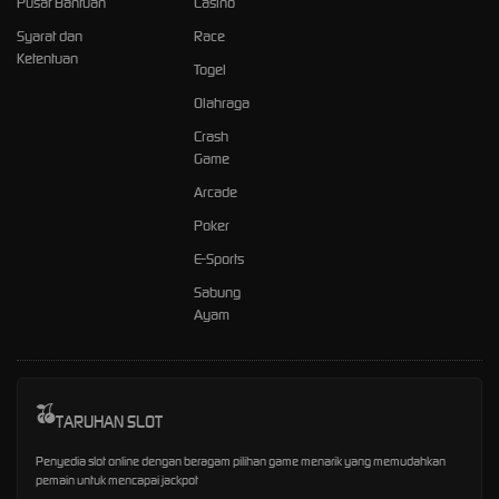
Pusat Bantuan
Casino
Syarat dan
Race
Ketentuan
Togel
Olahraga
Crash
Game
Arcade
Poker
E-Sports
Sabung
Ayam
TARUHAN SLOT
Penyedia slot online dengan beragam pilihan game menarik yang memudahkan
pemain untuk mencapai jackpot