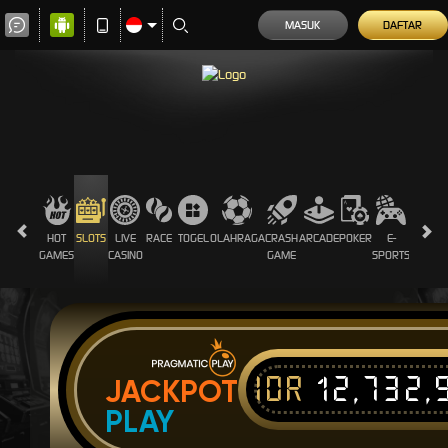
MASUK
DAFTAR
HOT
SLOTS
LIVE
RACE
TOGEL
OLAHRAGA
CRASH
ARCADE
POKER
E-
SABUN
GAMES
CASINO
GAME
SPORTS
AYAM
IDR
12,732,
JACKPOT
PLAY