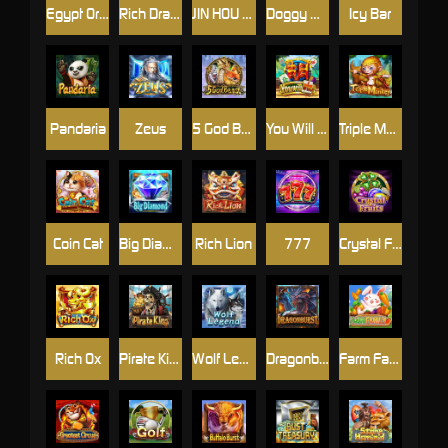
Egypt Oracle
Rich Dragon
JIN HOU YE
Doggy Wealth
Icy Bar
Pandaria
Zeus
5 God Beast
You Will Win
Triple Monkey
Coin Cat
Big Diamond
Rich Lion
777
Crystal Fruits
Rich Ox
Pirate King
Wolf Legend
Dragonburst
Farm Family