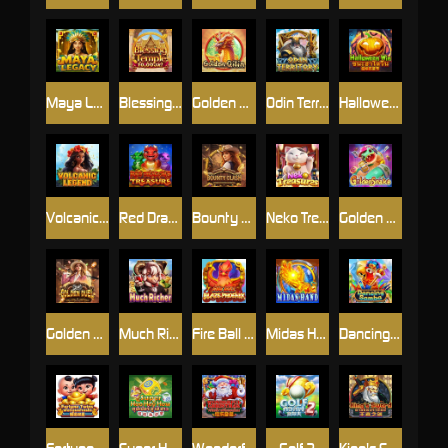
Maya Legacy
Blessing Temple
Golden Qilin
Odin Territory
Halloween Win
Volcanic Legend
Red Dragon’s Treasure
Bounty Clash
Neko Treasures
Golden Snake
Golden Duel
Much Richer
Fire Ball Blaze Phoenix
Midas Hand
Dancing Samba