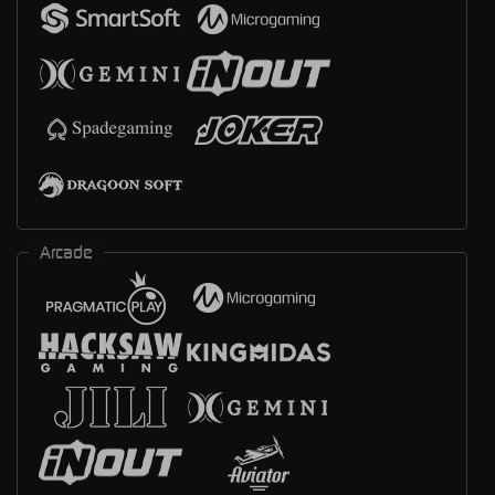
Arcade