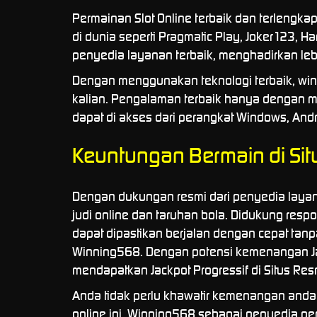
Permainan
Slot Online terbaik
dan terlengkap
di dunia seperti Pragmatic Play, Joker123, 
penyedia layanan terbaik, menghadirkan le
Dengan menggunakan teknologi terbaik, winn
kalian. Pengalaman terbaik hanya dengan me
dapat di akses dari perangkat Windows, Andro
Keuntungan Bermain di Situ
Dengan dukungan resmi dari penyedia layan
judi online dan taruhan bola. Didukung respon
dapat dipastikan berjalan dengan cepat tanpa
Winning568. Dengan potensi kemenangan Ja
mendapatkan Jackpot Progressif di Situs Res
Anda tidak perlu khawatir kemenangan anda
online ini. Winning568 sebagai penyedia pe