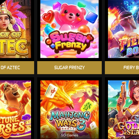
 OF AZTEC
SUGAR FRENZY
FIERY 