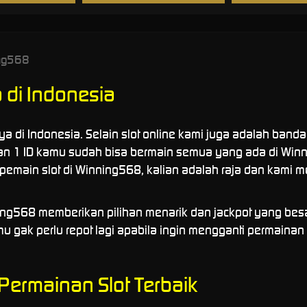
ning568
a di Indonesia
aya
di Indonesia. Selain slot online kami juga adalah bandar
n 1 ID kamu sudah bisa bermain semua yang ada di Winni
pemain slot di Winning568, kalian adalah raja dan kami m
ning568 memberikan pilihan menarik dan jackpot yang bes
gak perlu repot lagi apabila ingin mengganti permainan d
Permainan Slot Terbaik