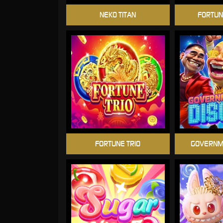
NEKO TITAN
FORTUN
FORTUNE TRIO
GOVERNME