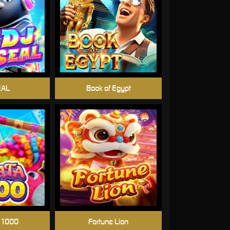
EAL
Book of Egypt
 1000
Fortune Lion