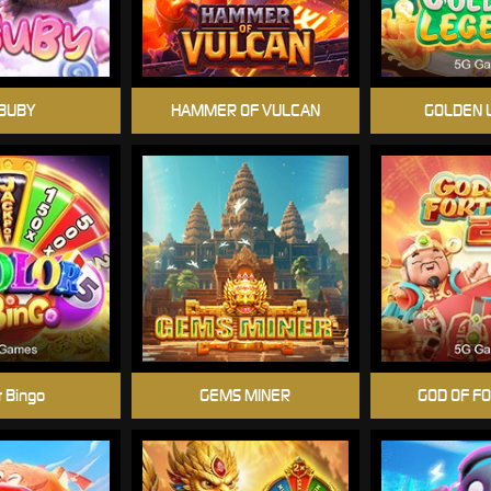
BUBY
HAMMER OF VULCAN
GOLDEN 
r Bingo
GEMS MINER
GOD OF F