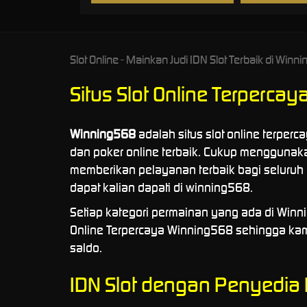
Slot Online - Mainkan Judi IDN Slot Terbaik di Win
Situs Slot Online Terpercay
Winning568
adalah situs
slot online terperc
dan poker online terbaik. Cukup menggunaka
memberikan pelayanan terbaik bagi seluruh 
dapat kalian dapati di winning568.
Setiap kategori permainan yang ada di Win
Online Terpercaya Winning568 sehingga kamu 
saldo.
IDN Slot dengan Penyedia 