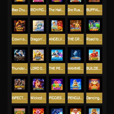
Bao Zhu Fortune
RICH PIGGIES
The Hallowin Bats
Ore Rush: Cart Collector
BUFFALO LEGEND
Crown of Hades
Dragon's Blaze Link
ANGELVSDEVIL SEA DUEL
THE GREAT FIREFIGHTER
Road to Glory
Thunder Lord
LORD OF THE GODS
THE PENGUINS
HAMMER OF THUNDER
BUILDER'S FRENZY
INFECTED ZONE
Wicked Wins: Crystals
PIGGIES WEALTHY ANGELIC
PENGUIN QUEST
Dancing Golden Drums