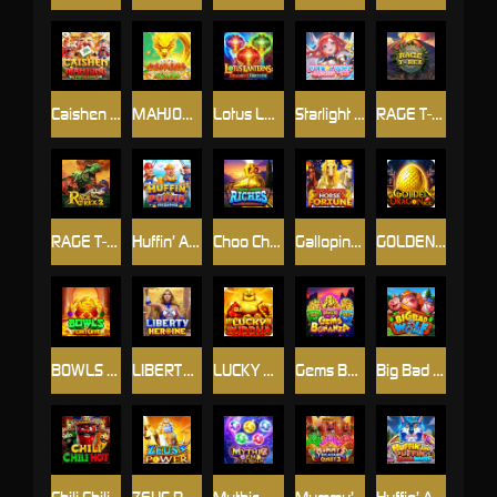
Caishen Mahjong: Triple Luck
MAHJONG BONUS
Lotus Lanterns: Dragon's Fortune
Starlight Princess 2000
RAGE T-REX
RAGE T-REX 2
Huffin’ And Puffin’ Rising
Choo Choo Riches
Galloping Horse Fortune
GOLDEN DRAGON EGG
BOWLS OF FORTUNE
LIBERTY HEROINER
LUCKY BUDDHA
Gems Bonanza
Big Bad Wolf