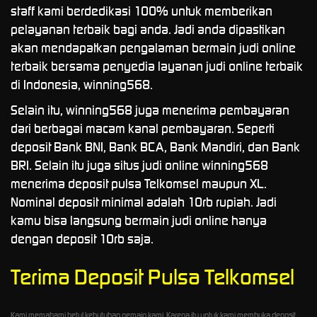
staff kami berdedikasi 100% untuk memberikan
pelayanan terbaik bagi anda. Jadi anda dipastikan
akan mendapatkan pengalaman bermain judi online
terbaik bersama penyedia layanan judi online terbaik
di Indonesia, winning568.
Selain itu, winning568 juga menerima pembayaran
dari berbagai macam kanal pembayaran. Seperti
deposit Bank BNI, Bank BCA, Bank Mandiri, dan Bank
BRI. Selain itu juga situs judi online winning568
menerima deposit pulsa Telkomsel maupun XL.
Nominal deposit minimal adalah 10rb rupiah. Jadi
kamu bisa langsung bermain judi online hanya
dengan deposit 10rb saja.
Terima Deposit Pulsa
Telkomsel
Kami memahami betul kebutuhan pemain kami. Karena itu untuk kami membuka deposit