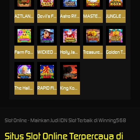
AZTLAN GEMS3
Devil’s Frenzy
Astro Rift Bonanza
MASTER CHEF FRENZY
JUNGLE ROAR
Farm Fortune Wheel
WICKED RICHES
Holly Jackpot
Treasure Train Deluxe
Golden Train Ⅲ: Black Ore
The Halloween Rascal
RAPID FIRE BLAST
King Kong Treasure
Slot Online - Mainkan Judi IDN Slot Terbaik di Winning568
Situs Slot Online Terpercaya di