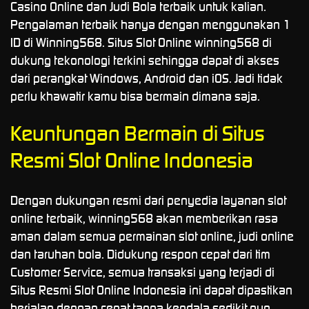
Casino Online dan Judi Bola terbaik untuk kalian.
Pengalaman terbaik hanya dengan menggunakan 1
ID di Winning568. Situs Slot Online winning568 di
dukung tekonologi terkini sehingga dapat di akses
dari perangkat Windows, Android dan iOS. Jadi tidak
perlu khawatir kamu bisa bermain dimana saja.
Keuntungan Bermain di Situs
Resmi Slot Online Indonesia
Dengan dukungan resmi dari penyedia layanan slot
online terbaik, winning568 akan memberikan rasa
aman dalam semua permainan slot online, judi online
dan taruhan bola. Didukung respon cepat dari tim
Customer Service, semua transaksi yang terjadi di
Situs Resmi Slot Online Indonesia ini dapat dipastikan
berjalan dengan cepat tanpa kendala sedikit pun.