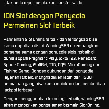
tidak perlu repot melakukan transfer saldo.
IDN Slot dengan Penyedia
Permainan Slot Terbaik
Permainan
Slot Online terbaik
dan terlengkap bisa
kamu dapatkan disini. Winning568 dikembangkan
bersama-sama dengan penyedia slots terbaik di
dunia seperti Pragmatic Play, Joker123, Hanabero,
Spade Gaming, iSoftBet, TTG, CQ9, MicroGaming dan
Fishing Game. Dengan dukungan dari penyedia
layanan terbaik, menghadirkan lebih dari 1500+
permainan yang bisa kamu mainkan dan memberikan
jackpot terbesar.
Dengan menggunakan teknologi terbaik, winning568
akan memberikan pengalaman bermain Slot Online,