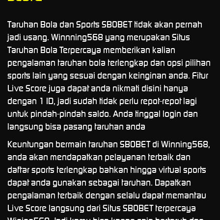
Taruhan Bola dan Sports SBOBET tidak akan pernah
jadi usang. Winnning568 yang merupakan Situs
Taruhan Bola Terpercaya memberikan kalian
pengalaman taruhan bola terlengkap dan opsi pilihan
sports lain yang sesuai dengan keinginan anda. Fitur
Live Score juga dapat anda nikmati disini hanya
dengan 1 ID, jadi sudah tidak perlu repot-repot lagi
untuk pindah-pindah saldo. Anda tinggal login dan
langsung bisa pasang taruhan anda
Keuntungan bermain taruhan SBOBET di Winning568,
anda akan mendapatkan pelayanan terbaik dan
daftar sports terlengkap bahkan hingga virtual sports
dapat anda gunakan sebagai taruhan. Dapatkan
pengalaman terbaik dengan selalu dapat memantau
Live Score langsung dari Situs SBOBET terpercaya