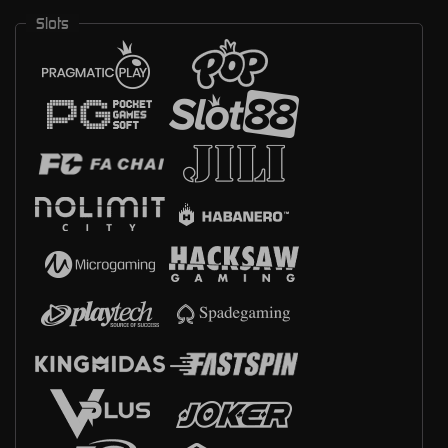
Slots